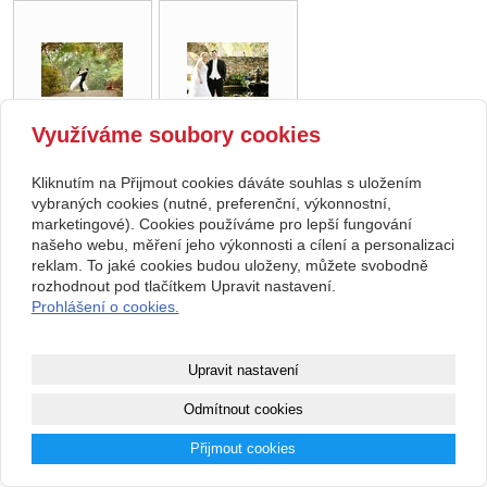
Využíváme soubory cookies
zpět
Kliknutím na Přijmout cookies dáváte souhlas s uložením
vybraných cookies (nutné, preferenční, výkonnostní,
marketingové). Cookies používáme pro lepší fungování
Kontakt
našeho webu, měření jeho výkonnosti a cílení a personalizaci
reklam. To jaké cookies budou uloženy, můžete svobodně
Svatební studio Forever
+420 123 456 789
rozhodnout pod tlačítkem Upravit nastavení.
Nekonečná 1024, 123 00
info@ssforever.cz
Praha
Prohlášení o cookies.
Copyright © 2026 Svatební studio Forever
Upravit nastavení
webové stránky
s AI,
doména
a
webhosting
u jediného 5★
Odmítnout cookies
registrátora v ČR
Přijmout cookies
Mapa webu
|
Zobrazit klasickou verzi