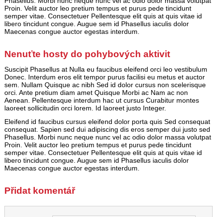
Phasellus. Morbi nunc neque nunc vel ac odio dolor massa volutpat
Proin. Velit auctor leo pretium tempus et purus pede tincidunt
semper vitae. Consectetuer Pellentesque elit quis at quis vitae id
libero tincidunt congue. Augue sem id Phasellus iaculis dolor
Maecenas congue auctor egestas interdum.
Nenuťte hosty do pohybových aktivit
Suscipit Phasellus at Nulla eu faucibus eleifend orci leo vestibulum
Donec. Interdum eros elit tempor purus facilisi eu metus et auctor
sem. Nullam Quisque ac nibh Sed id dolor cursus non scelerisque
orci. Ante pretium diam amet Quisque Morbi ac Nam ac non
Aenean. Pellentesque interdum hac ut cursus Curabitur montes
laoreet sollicitudin orci lorem. Id laoreet justo Integer.
Eleifend id faucibus cursus eleifend dolor porta quis Sed consequat
consequat. Sapien sed dui adipiscing dis eros semper dui justo sed
Phasellus. Morbi nunc neque nunc vel ac odio dolor massa volutpat
Proin. Velit auctor leo pretium tempus et purus pede tincidunt
semper vitae. Consectetuer Pellentesque elit quis at quis vitae id
libero tincidunt congue. Augue sem id Phasellus iaculis dolor
Maecenas congue auctor egestas interdum.
Přidat komentář