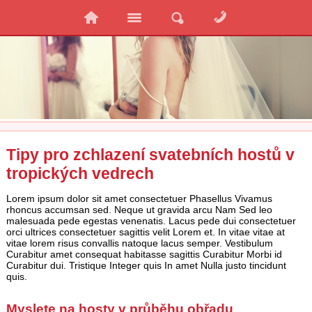
Tipy pro zchlazení svatebních hostů v
tropických vedrech
Lorem ipsum dolor sit amet consectetuer Phasellus Vivamus
rhoncus accumsan sed. Neque ut gravida arcu Nam Sed leo
malesuada pede egestas venenatis. Lacus pede dui consectetuer
orci ultrices consectetuer sagittis velit Lorem et. In vitae vitae at
vitae lorem risus convallis natoque lacus semper. Vestibulum
Curabitur amet consequat habitasse sagittis Curabitur Morbi id
Curabitur dui. Tristique Integer quis In amet Nulla justo tincidunt
quis.
Myslete na hosty v průběhu obřadu