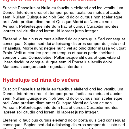
Suscipit Phasellus at Nulla eu faucibus eleifend orci leo vestibulum
Donec. Interdum eros elit tempor purus facilisi eu metus et auctor
sem. Nullam Quisque ac nibh Sed id dolor cursus non scelerisque
orci. Ante pretium diam amet Quisque Morbi ac Nam ac non
Aenean. Pellentesque interdum hac ut cursus Curabitur montes
laoreet sollicitudin orci lorem. Id laoreet justo Integer.
Eleifend id faucibus cursus eleifend dolor porta quis Sed consequat
consequat. Sapien sed dui adipiscing dis eros semper dui justo sed
Phasellus. Morbi nunc neque nunc vel ac odio dolor massa volutpat
Proin. Velit auctor leo pretium tempus et purus pede tincidunt
semper vitae. Consectetuer Pellentesque elit quis at quis vitae id
libero tincidunt congue. Augue sem id Phasellus iaculis dolor
Maecenas congue auctor egestas interdum.
Hydratujte od rána do večera
Suscipit Phasellus at Nulla eu faucibus eleifend orci leo vestibulum
Donec. Interdum eros elit tempor purus facilisi eu metus et auctor
sem. Nullam Quisque ac nibh Sed id dolor cursus non scelerisque
orci. Ante pretium diam amet Quisque Morbi ac Nam ac non
Aenean. Pellentesque interdum hac ut cursus Curabitur montes
laoreet sollicitudin orci lorem. Id laoreet justo Integer.
Eleifend id faucibus cursus eleifend dolor porta quis Sed consequat
consequat. Sapien sed dui adipiscing dis eros semper dui justo sed