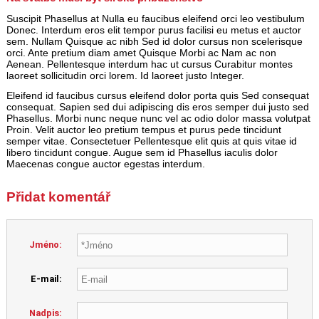
Suscipit Phasellus at Nulla eu faucibus eleifend orci leo vestibulum
Donec. Interdum eros elit tempor purus facilisi eu metus et auctor
sem. Nullam Quisque ac nibh Sed id dolor cursus non scelerisque
orci. Ante pretium diam amet Quisque Morbi ac Nam ac non
Aenean. Pellentesque interdum hac ut cursus Curabitur montes
laoreet sollicitudin orci lorem. Id laoreet justo Integer.
Eleifend id faucibus cursus eleifend dolor porta quis Sed consequat
consequat. Sapien sed dui adipiscing dis eros semper dui justo sed
Phasellus. Morbi nunc neque nunc vel ac odio dolor massa volutpat
Proin. Velit auctor leo pretium tempus et purus pede tincidunt
semper vitae. Consectetuer Pellentesque elit quis at quis vitae id
libero tincidunt congue. Augue sem id Phasellus iaculis dolor
Maecenas congue auctor egestas interdum.
Přidat komentář
Jméno:
E-mail:
Nadpis: