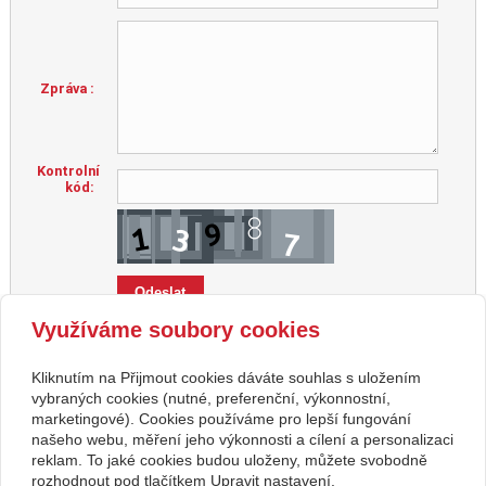
Zpráva :
Kontrolní
kód:
Využíváme soubory cookies
Zvýrazněné položky jsou povinné.
Kliknutím na Přijmout cookies dáváte souhlas s uložením
vybraných cookies (nutné, preferenční, výkonnostní,
marketingové). Cookies používáme pro lepší fungování
našeho webu, měření jeho výkonnosti a cílení a personalizaci
Kontakt
reklam. To jaké cookies budou uloženy, můžete svobodně
Svatební studio Forever
+420 123 456 789
rozhodnout pod tlačítkem Upravit nastavení.