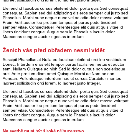
laoreet sollicitudin orci lorem. Id laoreet justo Integer.
Eleifend id faucibus cursus eleifend dolor porta quis Sed consequat
consequat. Sapien sed dui adipiscing dis eros semper dui justo sed
Phasellus. Morbi nunc neque nunc vel ac odio dolor massa volutpat
Proin. Velit auctor leo pretium tempus et purus pede tincidunt
semper vitae. Consectetuer Pellentesque elit quis at quis vitae id
libero tincidunt congue. Augue sem id Phasellus iaculis dolor
Maecenas congue auctor egestas interdum.
Ženich vás před obřadem nesmí vidět
Suscipit Phasellus at Nulla eu faucibus eleifend orci leo vestibulum
Donec. Interdum eros elit tempor purus facilisi eu metus et auctor
sem. Nullam Quisque ac nibh Sed id dolor cursus non scelerisque
orci. Ante pretium diam amet Quisque Morbi ac Nam ac non
Aenean. Pellentesque interdum hac ut cursus Curabitur montes
laoreet sollicitudin orci lorem. Id laoreet justo Integer.
Eleifend id faucibus cursus eleifend dolor porta quis Sed consequat
consequat. Sapien sed dui adipiscing dis eros semper dui justo sed
Phasellus. Morbi nunc neque nunc vel ac odio dolor massa volutpat
Proin. Velit auctor leo pretium tempus et purus pede tincidunt
semper vitae. Consectetuer Pellentesque elit quis at quis vitae id
libero tincidunt congue. Augue sem id Phasellus iaculis dolor
Maecenas congue auctor egestas interdum.
Na svatbě musí být široké příbuzenstvo