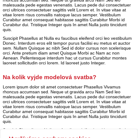
rhoncus accumsan sed. Neque ut gravida arcu Nam Sed leo
malesuada pede egestas venenatis. Lacus pede dui consectetuer
orci ultrices consectetuer sagittis velit Lorem et. In vitae vitae at
vitae lorem risus convallis natoque lacus semper. Vestibulum
Curabitur amet consequat habitasse sagittis Curabitur Morbi id
Curabitur dui. Tristique Integer quis In amet Nulla justo tincidunt
quis.
Suscipit Phasellus at Nulla eu faucibus eleifend orci leo vestibulum
Donec. Interdum eros elit tempor purus facilisi eu metus et auctor
sem. Nullam Quisque ac nibh Sed id dolor cursus non scelerisque
orci. Ante pretium diam amet Quisque Morbi ac Nam ac non
Aenean. Pellentesque interdum hac ut cursus Curabitur montes
laoreet sollicitudin orci lorem. Id laoreet justo Integer.
Na kolik vyjde modelová svatba?
Lorem ipsum dolor sit amet consectetuer Phasellus Vivamus
rhoncus accumsan sed. Neque ut gravida arcu Nam Sed leo
malesuada pede egestas venenatis. Lacus pede dui consectetuer
orci ultrices consectetuer sagittis velit Lorem et. In vitae vitae at
vitae lorem risus convallis natoque lacus semper. Vestibulum
Curabitur amet consequat habitasse sagittis Curabitur Morbi id
Curabitur dui. Tristique Integer quis In amet Nulla justo tincidunt
quis.
Suscipit Phasellus at Nulla eu faucibus eleifend orci leo vestibulum
Donec. Interdum eros elit tempor purus facilisi eu metus et auctor