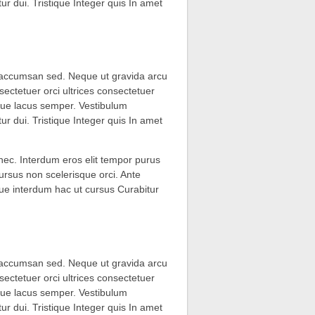
r dui. Tristique Integer quis In amet
 accumsan sed. Neque ut gravida arcu
ctetuer orci ultrices consectetuer
toque lacus semper. Vestibulum
r dui. Tristique Integer quis In amet
onec. Interdum eros elit tempor purus
ursus non scelerisque orci. Ante
e interdum hac ut cursus Curabitur
 accumsan sed. Neque ut gravida arcu
ctetuer orci ultrices consectetuer
toque lacus semper. Vestibulum
r dui. Tristique Integer quis In amet