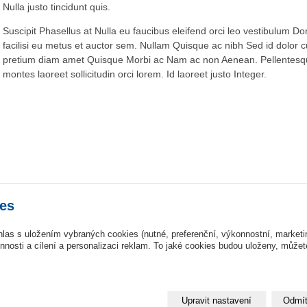
Nulla justo tincidunt quis.
Suscipit Phasellus at Nulla eu faucibus eleifend orci leo vestibulum D
facilisi eu metus et auctor sem. Nullam Quisque ac nibh Sed id dolor c
pretium diam amet Quisque Morbi ac Nam ac non Aenean. Pellentesqu
montes laoreet sollicitudin orci lorem. Id laoreet justo Integer.
es
hlas s uložením vybraných cookies (nutné, preferenční, výkonnostní, market
nosti a cílení a personalizaci reklam. To jaké cookies budou uloženy, může
inPage -
webové stránky
s AI,
doména
a
webhosting
u jediného 5★ registrátora v
Upravit nastavení
Odmít
o je vzorový web. Chcete také takové stránky?
Objednejte si i