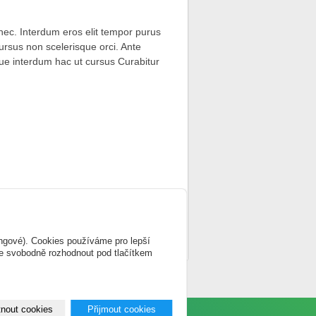
onec. Interdum eros elit tempor purus
ursus non scelerisque orci. Ante
e interdum hac ut cursus Curabitur
ingové). Cookies používáme pro lepší
te svobodně rozhodnout pod tlačítkem
 ČR
|
Mapa webu
nout cookies
Přijmout cookies
nPage.