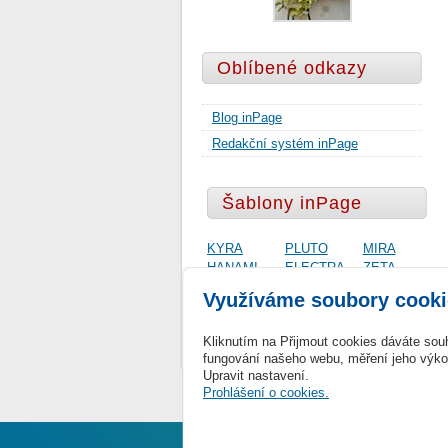
Oblíbené odkazy
Blog inPage
Redakční systém inPage
Šablony inPage
KYRA
PLUTO
MIRA
HANAMI
ELECTRA
ZETA
SLIDE
NAVI
ATLAS
Využíváme soubory cooki
ONE
POLARIS
MEDIA
ERIS
VEGA
Kliknutím na Přijmout cookies dáváte sou
SIRIUS
ZARA
fungování našeho webu, měření jeho výkon
Upravit nastavení.
Copyright © 2026 Svatební studio Forever
|
Prohlášení o cookies.
Tot