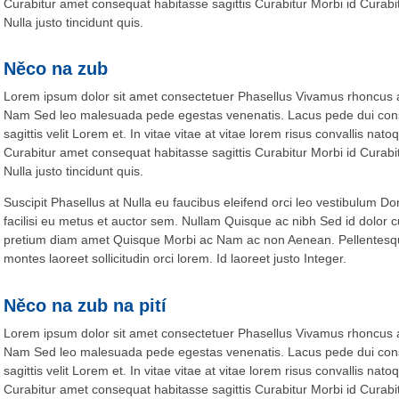
Curabitur amet consequat habitasse sagittis Curabitur Morbi id Curabitu
Nulla justo tincidunt quis.
Něco na zub
Lorem ipsum dolor sit amet consectetuer Phasellus Vivamus rhoncus
Nam Sed leo malesuada pede egestas venenatis. Lacus pede dui conse
sagittis velit Lorem et. In vitae vitae at vitae lorem risus convallis na
Curabitur amet consequat habitasse sagittis Curabitur Morbi id Curabitu
Nulla justo tincidunt quis.
Suscipit Phasellus at Nulla eu faucibus eleifend orci leo vestibulum D
facilisi eu metus et auctor sem. Nullam Quisque ac nibh Sed id dolor c
pretium diam amet Quisque Morbi ac Nam ac non Aenean. Pellentesqu
montes laoreet sollicitudin orci lorem. Id laoreet justo Integer.
Něco na zub na pití
Lorem ipsum dolor sit amet consectetuer Phasellus Vivamus rhoncus
Nam Sed leo malesuada pede egestas venenatis. Lacus pede dui conse
sagittis velit Lorem et. In vitae vitae at vitae lorem risus convallis na
Curabitur amet consequat habitasse sagittis Curabitur Morbi id Curabitu