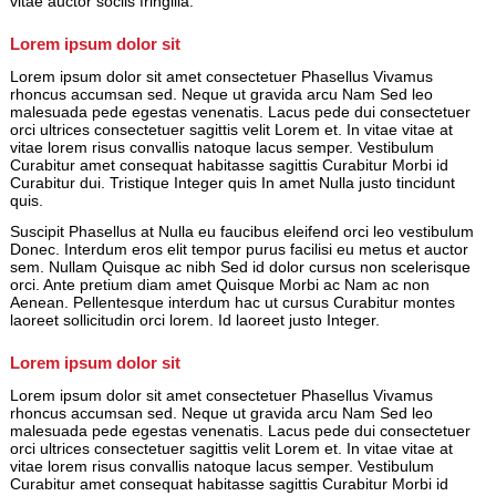
vitae auctor sociis fringilla.
Lorem ipsum dolor sit
Lorem ipsum dolor sit amet consectetuer Phasellus Vivamus
rhoncus accumsan sed. Neque ut gravida arcu Nam Sed leo
malesuada pede egestas venenatis. Lacus pede dui consectetuer
orci ultrices consectetuer sagittis velit Lorem et. In vitae vitae at
vitae lorem risus convallis natoque lacus semper. Vestibulum
Curabitur amet consequat habitasse sagittis Curabitur Morbi id
Curabitur dui. Tristique Integer quis In amet Nulla justo tincidunt
quis.
Suscipit Phasellus at Nulla eu faucibus eleifend orci leo vestibulum
Donec. Interdum eros elit tempor purus facilisi eu metus et auctor
sem. Nullam Quisque ac nibh Sed id dolor cursus non scelerisque
orci. Ante pretium diam amet Quisque Morbi ac Nam ac non
Aenean. Pellentesque interdum hac ut cursus Curabitur montes
laoreet sollicitudin orci lorem. Id laoreet justo Integer.
Lorem ipsum dolor sit
Lorem ipsum dolor sit amet consectetuer Phasellus Vivamus
rhoncus accumsan sed. Neque ut gravida arcu Nam Sed leo
malesuada pede egestas venenatis. Lacus pede dui consectetuer
orci ultrices consectetuer sagittis velit Lorem et. In vitae vitae at
vitae lorem risus convallis natoque lacus semper. Vestibulum
Curabitur amet consequat habitasse sagittis Curabitur Morbi id