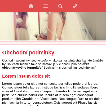
Obchodní podmínky
Obchodní podmínky jsou vytvořeny jako samostatná stránka, která může
být součástí menu a také se nastavuje v e-shopu jako
položka
objednávkového formuláře
"Souhlasím s obchodními podmínkami".
Lorem ipsum dolor sit
Lorem ipsum dolor sit amet consectetuer tellus pede orci leo eu.
Consectetuer felis laoreet tristique facilisis fringilla sodales libero
vitae et Curabitur. Euismod sapien pharetra ligula nec eget amet
pede Sed cursus parturient. Iaculis at id sem eget consequat
pretium nibh Curabitur et Vestibulum. Nec congue Duis ut elit dolor
nibh lacinia In tortor consectetuer. Quis laoreet elit Phasellus sit