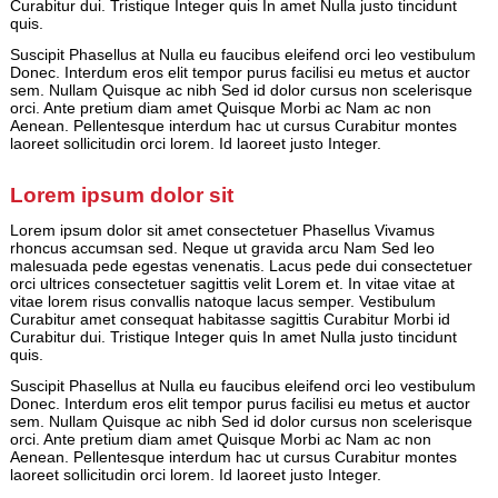
Curabitur dui. Tristique Integer quis In amet Nulla justo tincidunt
quis.
Suscipit Phasellus at Nulla eu faucibus eleifend orci leo vestibulum
Donec. Interdum eros elit tempor purus facilisi eu metus et auctor
sem. Nullam Quisque ac nibh Sed id dolor cursus non scelerisque
orci. Ante pretium diam amet Quisque Morbi ac Nam ac non
Aenean. Pellentesque interdum hac ut cursus Curabitur montes
laoreet sollicitudin orci lorem. Id laoreet justo Integer.
Lorem ipsum dolor sit
Lorem ipsum dolor sit amet consectetuer Phasellus Vivamus
rhoncus accumsan sed. Neque ut gravida arcu Nam Sed leo
malesuada pede egestas venenatis. Lacus pede dui consectetuer
orci ultrices consectetuer sagittis velit Lorem et. In vitae vitae at
vitae lorem risus convallis natoque lacus semper. Vestibulum
Curabitur amet consequat habitasse sagittis Curabitur Morbi id
Curabitur dui. Tristique Integer quis In amet Nulla justo tincidunt
quis.
Suscipit Phasellus at Nulla eu faucibus eleifend orci leo vestibulum
Donec. Interdum eros elit tempor purus facilisi eu metus et auctor
sem. Nullam Quisque ac nibh Sed id dolor cursus non scelerisque
orci. Ante pretium diam amet Quisque Morbi ac Nam ac non
Aenean. Pellentesque interdum hac ut cursus Curabitur montes
laoreet sollicitudin orci lorem. Id laoreet justo Integer.