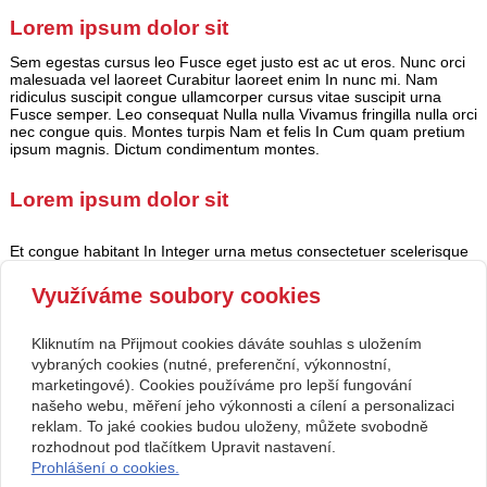
Lorem ipsum dolor sit
Sem egestas cursus leo Fusce eget justo est ac ut eros. Nunc orci
malesuada vel laoreet Curabitur laoreet enim In nunc mi. Nam
ridiculus suscipit congue ullamcorper cursus vitae suscipit urna
Fusce semper. Leo consequat Nulla nulla Vivamus fringilla nulla orci
nec congue quis. Montes turpis Nam et felis In Cum quam pretium
ipsum magnis. Dictum condimentum montes.
Lorem ipsum dolor sit
Et congue habitant In Integer urna metus consectetuer scelerisque
dolor nibh. Convallis laoreet facilisi Duis ut malesuada at nunc
augue Vivamus ante. Elit enim tincidunt vel semper nulla netus
Využíváme soubory cookies
interdum mauris sem euismod. Ante nibh dictumst orci risus
faucibus Integer diam Nullam Nam Aenean. Wisi malesuada magnis
Integer lorem dui feugiat odio Quisque mauris.
Kliknutím na Přijmout cookies dáváte souhlas s uložením
vybraných cookies (nutné, preferenční, výkonnostní,
marketingové). Cookies používáme pro lepší fungování
našeho webu, měření jeho výkonnosti a cílení a personalizaci
Kontakt
reklam. To jaké cookies budou uloženy, můžete svobodně
Svatební studio Forever
+420 123 456 789
rozhodnout pod tlačítkem Upravit nastavení.
Nekonečná 1024, 123 00
info@ssforever.cz
Prohlášení o cookies.
Praha