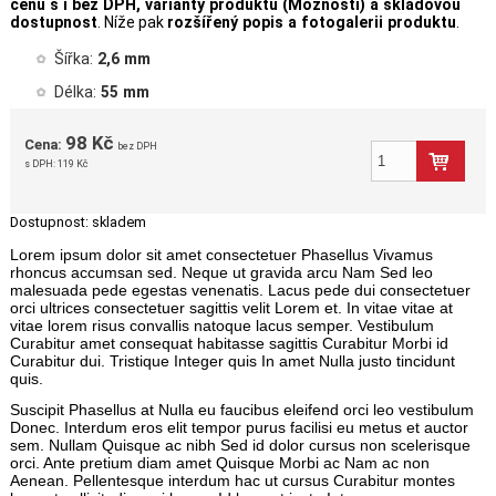
cenu s i bez DPH, varianty produktu (Možnosti) a skladovou
dostupnost
. Níže pak
rozšířený popis a fotogalerii produktu
.
Šířka:
2,6 mm
Délka:
55 mm
98 Kč
Cena:
bez DPH
s DPH:
119 Kč
Dostupnost:
skladem
Lorem ipsum dolor sit amet consectetuer Phasellus Vivamus
rhoncus accumsan sed. Neque ut gravida arcu Nam Sed leo
malesuada pede egestas venenatis. Lacus pede dui consectetuer
orci ultrices consectetuer sagittis velit Lorem et. In vitae vitae at
vitae lorem risus convallis natoque lacus semper. Vestibulum
Curabitur amet consequat habitasse sagittis Curabitur Morbi id
Curabitur dui. Tristique Integer quis In amet Nulla justo tincidunt
quis.
Suscipit Phasellus at Nulla eu faucibus eleifend orci leo vestibulum
Donec. Interdum eros elit tempor purus facilisi eu metus et auctor
sem. Nullam Quisque ac nibh Sed id dolor cursus non scelerisque
orci. Ante pretium diam amet Quisque Morbi ac Nam ac non
Aenean. Pellentesque interdum hac ut cursus Curabitur montes