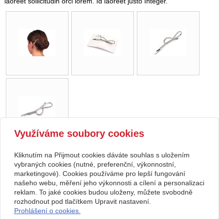
laoreet sollicitudin orci lorem. Id laoreet justo Integer.
Využíváme soubory cookies
Kliknutím na Přijmout cookies dáváte souhlas s uložením
zpět
vybraných cookies (nutné, preferenční, výkonnostní,
marketingové). Cookies používáme pro lepší fungování
našeho webu, měření jeho výkonnosti a cílení a personalizaci
Kontakt
reklam. To jaké cookies budou uloženy, můžete svobodně
Svatební studio Forever
+420 123 456 789
rozhodnout pod tlačítkem Upravit nastavení.
Nekonečná 1024, 123 00
info@ssforever.cz
Prohlášení o cookies.
Praha