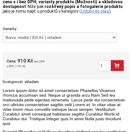
cenu s i bez DPH, varianty produktu (Možnosti) a skladovou
dostupnost
. Níže pak
rozšířený popis a fotogalerie produktu
jako je tomu např. u produktů v kategorii
Ozdoby do vlasů
.
Varianty:
910 Kč
Cena:
bez DPH
s DPH:
1 101 Kč
Dostupnost:
skladem
Lorem ipsum dolor sit amet consectetuer Phasellus Vivamus
rhoncus accumsan sed. Neque ut gravida arcu Nam Sed leo
malesuada pede egestas venenatis. Lacus pede dui consectetuer
orci ultrices consectetuer sagittis velit Lorem et. In vitae vitae at
vitae lorem risus convallis natoque lacus semper. Vestibulum
Curabitur amet consequat habitasse sagittis Curabitur Morbi id
Curabitur dui. Tristique Integer quis In amet Nulla justo tincidunt
quis.
Suscipit Phasellus at Nulla eu faucibus eleifend orci leo vestibulum